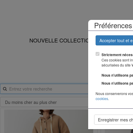
Préférences 
NOUVELLE COLLECTION
LES CATÉG
Accepter tout et 
Strictement néces
Ces cookies sont ind
sécurisées du site
Nous n'utilisons p
Nous n'utilisons p
Nous conserverons vos
cookies
.
Enregistrer mes c