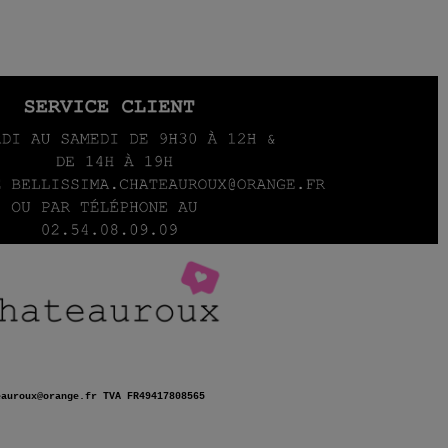
eauroux@orange.fr TVA FR49417808565