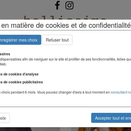
bellissima
en matière de cookies et de confidentialité
ORIES
COLLECTION ETE
CRÉATEURS
CONTA
enregistrer mes choix
Refuser tout
saires
Vestes
ispensables afin de naviguer sur le site et profiter de ses fonctionnalités, telles q
 Web.
Habillées, lookées, courtes, longues ou sans manche.
as de cookies d'analyse
On aura toujours la bonne occasion pour en porter une.
as de cookies publicitaires
 choix pendant 6 mois. Vous pouvez changer d'avis à tout moment en
consultant n
hoix
Accepter tout et en